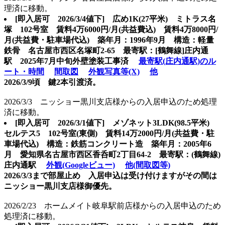
理済に移動。
[即入居可
2026/3/4値下] 広め1K(27平米) ミトラス名
塚 102号室 賃料4万6000円/月(共益費込) 賃料4万8000円/
月(共益費・駐車場代込) 築年月：1996年9月 構造：軽量
鉄骨 名古屋市西区名塚町2-65 最寄駅：[鶴舞線]庄内通
駅 2025年7月中旬外壁塗装工事済
最寄駅(庄内通駅)のル
ート・時間
間取図
外観写真等(X)
他
2026/3/9頃 鍵2本引渡済。
2026/3/3 ニッショー黒川支店様からの入居申込のため処理
済に移動。
[
即入居可 2026/3/1値下] メゾネット3LDK(98.5平米)
セルテス5 102号室(東側) 賃料14万2000円/月(共益費・駐
車場代込) 構造：鉄筋コンクリート造 築年月：2005年6
月 愛知県名古屋市西区香呑町2丁目64-2 最寄駅：(鶴舞線)
庄内通駅
外観(Googleビュー)
他(間取図等)
2026/3/3まで部屋止め 入居申込は受け付けますがその間は
ニッショー黒川支店様御優先。
2026/2/23 ホームメイト岐阜駅前店様からの入居申込のため
処理済に移動。