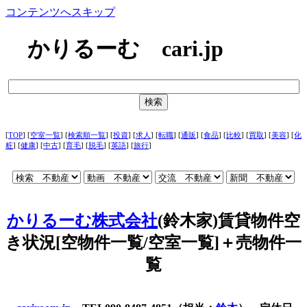
コンテンツへスキップ
かりるーむ cari.jp
[
TOP
] [
空室一覧
] [
検索順一覧
] [
投資
] [
求人
] [
転職
] [
通販
] [
食品
] [
比較
] [
買取
] [
美容
] [
化
粧
] [
健康
] [
中古
] [
育毛
] [
脱毛
] [
英語
] [
旅行
]
かりるーむ株式会社
(鈴木家)賃貸物件空
き状況[空物件一覧/空室一覧]＋売物件一
覧