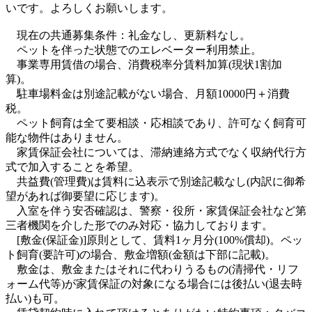
いです。よろしくお願いします。
現在の共通募集条件：礼金なし、更新料なし。
ペットを伴った状態でのエレベーター利用禁止。
事業専用賃借の場合、消費税率分賃料加算(現状1割加
算)。
駐車場料金は別途記載がない場合、月額10000円＋消費
税。
ペット飼育は全て要相談・応相談であり、許可なく飼育可
能な物件はありません。
家賃保証会社については、滞納連絡方式でなく収納代行方
式で加入することを希望。
共益費(管理費)は賃料に込表示で別途記載なし(内訳に御希
望があれば御要望に応じます)。
入室を伴う安否確認は、警察・役所・家賃保証会社など第
三者機関を介した形でのみ対応・協力しております。
[敷金(保証金)]原則として、賃料1ヶ月分(100%償却)。ペッ
ト飼育(要許可)の場合、敷金増額(金額は下部に記載)。
敷金は、敷金またはそれに代わりうるもの(清掃代・リフ
ォーム代等)が家賃保証の対象になる場合には後払い(退去時
払い)も可。