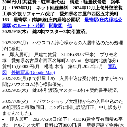
3000円/月(共益費・駐車場代込) 構造：軽量鉄骨造 築年
月：1993年3月 ネット回線無料 2024年12月上旬外壁塗装
工事(外観リフォーム)完了 愛知県名古屋市西区五才美町
163 最寄駅：[鶴舞線]庄内緑地公園駅
最寄駅(庄内緑地公
園駅)のルート・時間
間取図
他
2025/9/18(木) 鍵2本(マスター2本)引渡済。
2025/8/25(月) ハウスコム浄心様からの入居申込のため処理
済に移動。
[即入居可
] 戸建て賃貸 3LDK(89.97平米) プリモ名
塚 愛知県名古屋市西区名塚町2-5(North 敷地内北側部分)
賃料15万9000円/月 構造:木造 築年月:2022年2月
間取
図
外観写真(Google Map)
2025/8/25(月)まで部屋止め 入居申込は受け付けますがその
間はハウスコム浄心様御優先。
2025/9/25(木) 鍵3本引渡済(マスター3本)＋契約書手続済。
2025/7/29(火) アパマンショップ大垣様からの入居申込のた
め処理済に移動(同日、この行に関し誤記訂正、申し訳あり
ませんでした)。
[即入居可 2025/7/20(日)値下] 4LDK(建物専有面積95平
米) セルテス大垣 賃料12万8000円/月 新築戸建て物件(木