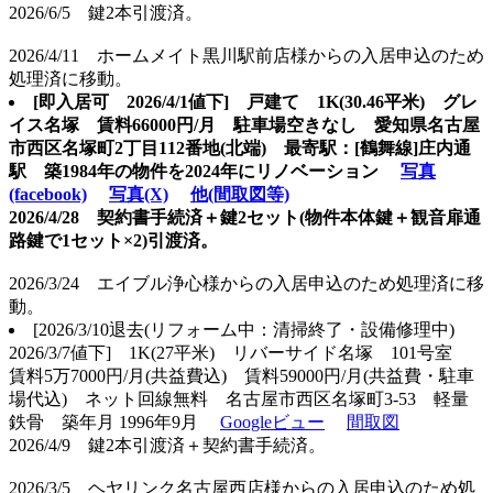
2026/6/5 鍵2本引渡済。
2026/4/11 ホームメイト黒川駅前店様からの入居申込のため
処理済に移動。
[即入居可
2026/4/1値下] 戸建て 1K(30.46平米) グレ
イス名塚 賃料66000円/月 駐車場空きなし 愛知県名古屋
市西区名塚町2丁目112番地(北端) 最寄駅：[鶴舞線]庄内通
駅 築1984年の物件を2024年にリノベーション
写真
(facebook)
写真(X)
他(間取図等)
2026/4/28 契約書手続済＋鍵2セット(物件本体鍵＋観音扉通
路鍵で1セット×2)引渡済。
2026/3/24 エイブル浄心様からの入居申込のため処理済に移
動。
[2026/3/10退去(リフォーム中：清掃終了・設備修理中)
2026/3/7値下] 1K(27平米) リバーサイド名塚 101号室
賃料5万7000円/月(共益費込) 賃料59000円/月(共益費・駐車
場代込) ネット回線無料 名古屋市西区名塚町3-53 軽量
鉄骨 築年月 1996年9月
Googleビュー
間取図
2026/4/9 鍵2本引渡済＋契約書手続済。
2026/3/5 ヘヤリンク名古屋西店様からの入居申込のため処