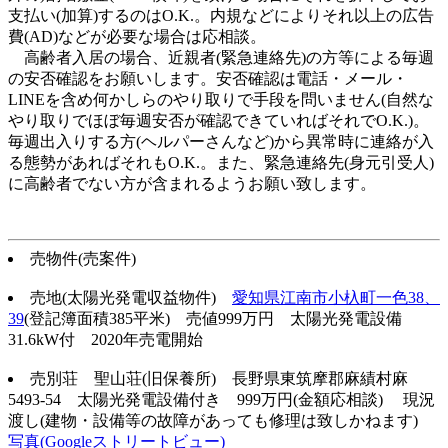
支払い(加算)するのはO.K.。内規などによりそれ以上の広告
費(AD)などが必要な場合は応相談。
高齢者入居の場合、近親者(緊急連絡先)の方等による毎週
の安否確認をお願いします。安否確認は電話・メール・
LINEを含め何かしらのやり取りで手段を問いません(自然な
やり取りでほぼ毎週安否が確認できていればそれでO.K.)。
毎週出入りする方(ヘルパーさんなど)から異常時に連絡が入
る態勢があればそれもO.K.。また、緊急連絡先(身元引受人)
に高齢者でない方が含まれるようお願い致します。
売物件(売案件)
売地(太陽光発電収益物件)
愛知県江南市小杁町一色38、
39
(登記簿面積385平米) 売値999万円 太陽光発電設備
31.6kW付 2020年売電開始
売別荘 聖山荘(旧保養所) 長野県東筑摩郡麻績村麻
5493-54 太陽光発電設備付き 999万円(金額応相談) 現況
渡し(建物・設備等の故障があっても修理は致しかねます)
写真(Googleストリートビュー)