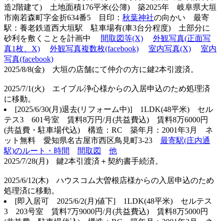
造2階建て) 土地面積176平米(公簿) 築2025年 岐阜県大垣
市南若森町字金折634番5 目印：
秋葉神社
の向かい 最寄
駅：養老鉄道西大垣駅 駐車場有(車3台分程度) 土部分に
砂利を敷くことを計画中
間取図等(X)
外観写真(正面写
真1枚、X)
外観写真複数枚(facebook)
室内写真(X)
室内
写真(facebook)
2025/8/8(金) 大垣の店舗にて仲介の方に鍵2本引渡済。
2025/7/1(火) エイブル浄心様からの入居申込のため処理済
に移動。
[2025/6/30(月)退去(リフォーム中)] 1LDK(48平米) セル
テス3 601号室 賃料8万円/月(共益費込) 賃料8万6000円
(共益費・駐車場代込) 構造：RC 築年月：2001年3月 ネ
ット無料 愛知県名古屋市西区鳥見町3-23
最寄駅(庄内通
駅)のルート・時間
間取図
他
2025/7/28(月) 鍵2本引渡済＋契約書手続済。
2025/6/12(木) ハウスコム大曽根店様からの入居申込のため
処理済に移動。
[即入居可
2025/6/2(月)値下] 1LDK(48平米) セルテス
3 203号室 賃料7万9000円/月(共益費込) 賃料8万5000円