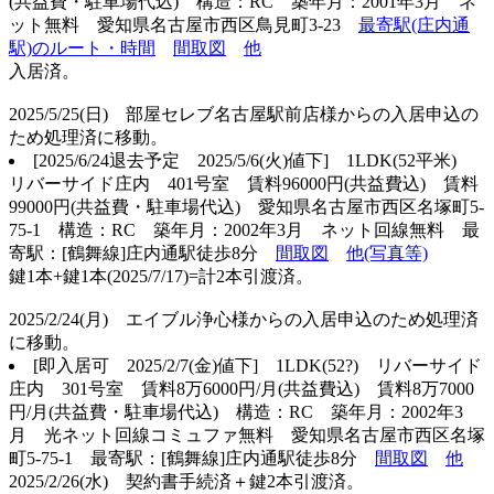
(共益費・駐車場代込) 構造：RC 築年月：2001年3月 ネ
ット無料 愛知県名古屋市西区鳥見町3-23
最寄駅(庄内通
駅)のルート・時間
間取図
他
入居済。
2025/5/25(日) 部屋セレブ名古屋駅前店様からの入居申込の
ため処理済に移動。
[2025/6/24退去予定 2025/5/6(火)値下] 1LDK(52平米)
リバーサイド庄内 401号室 賃料96000円(共益費込) 賃料
99000円(共益費・駐車場代込) 愛知県名古屋市西区名塚町5-
75-1 構造：RC 築年月：2002年3月 ネット回線無料 最
寄駅：[鶴舞線]庄内通駅徒歩8分
間取図
他(写真等)
鍵1本+鍵1本(2025/7/17)=計2本引渡済。
2025/2/24(月) エイブル浄心様からの入居申込のため処理済
に移動。
[即入居可 2025/2/7(金)値下
] 1LDK(52?) リバーサイド
庄内 301号室 賃料8万6000円/月(共益費込) 賃料8万7000
円/月(共益費・駐車場代込) 構造：RC 築年月：2002年3
月 光ネット回線コミュファ無料 愛知県名古屋市西区名塚
町5-75-1 最寄駅：[鶴舞線]庄内通駅徒歩8分
間取図
他
2025/2/26(水) 契約書手続済＋鍵2本引渡済。