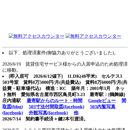
以下、処理済案件(御協力ありがとうございました)。
2026/6/19 賃貸住宅サービス様からの入居申込のため処理済
に移動。
[即入居可
2026/6/12値下] 1LDK(48平米) セルテス3
503号室 賃料8万5000円/月(共益費込) 賃料8万6000円/月(共
益費・駐車場代込) 構造：RC 築年月：2001年3月 ネッ
ト無料 愛知県名古屋市西区鳥見町3-23 最寄駅：[鶴舞線]
庄内通駅
最寄駅からのルート・時間
Googleビュー
間
取図(blog)
503寸法付間取図(facebook)
503内覧写真
(facebook)
外観写真(facebook)
他
2026/7/14 契約書手続済＋鍵2本引渡済。