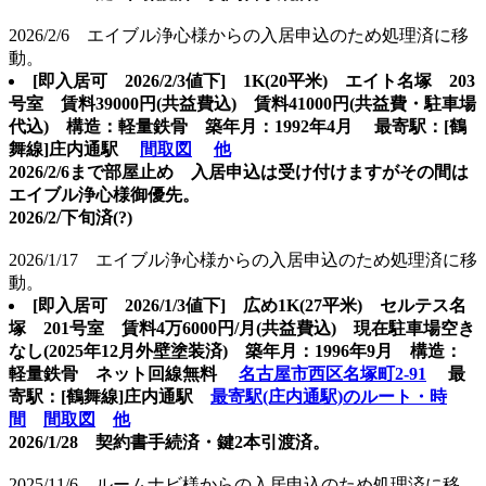
2026/2/6 エイブル浄心様からの入居申込のため処理済に移
動。
[即入居可
2026/2/3値下] 1K(20平米) エイト名塚 203
号室 賃料39000円(共益費込) 賃料41000円(共益費・駐車場
代込) 構造：軽量鉄骨 築年月：1992年4月 最寄駅：[鶴
舞線]庄内通駅
間取図
他
2026/2/6まで部屋止め 入居申込は受け付けますがその間は
エイブル浄心様御優先。
2026/2/下旬済(?)
2026/1/17 エイブル浄心様からの入居申込のため処理済に移
動。
[即入居可
2026/1/3値下] 広め1K(27平米) セルテス名
塚 201号室 賃料4万6000円/月(共益費込) 現在駐車場空き
なし(2025年12月外壁塗装済)
築年月：1996年9月 構造：
軽量鉄骨 ネット回線無料
名古屋市西区名塚町2-91
最
寄駅：[鶴舞線]庄内通駅
最寄駅(庄内通駅)のルート・時
間
間取図
他
2026/1/28 契約書手続済・鍵2本引渡済。
2025/11/6 ルームナビ様からの入居申込のため処理済に移