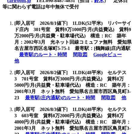
cariroom.jp
TEL090-8487-4851（担当：
鈴木
） 定休日
等に関わらず電話は年中無休で受付
[即入居可
2026/8/1値下] 1LDK(52平米) リバーサイ
ド庄内 301号室 賃料9万1000円/月(共益費込) 賃料9
万2000円/月(共益費・駐車場代込) 構造：RC 築年
月：2002年3月 光ネット回線コミュファ無料 愛知県
名古屋市西区名塚町5-75-1 最寄駅：[鶴舞線]庄内通駅
最寄駅のルート・時間
間取図
Googleビュー
他
[即入居可
2026/8/2値下] 1LDK(48平米) セルテス
3 701号室 賃料8万3000円/月(共益費込) 賃料8万
5000円/月(共益費・駐車場代込) 構造：RC 築年月：
2001年3月 ネット無料 愛知県名古屋市西区鳥見町3-
23
最寄駅(庄内通駅)のルート・時間
間取図
他
[即入居可
2026/8/3値下] 1LDK(48平米) セルテス
3 603号室 賃料8万2000円/月(共益費込) 賃料8万
4000円/月(共益費・駐車場代込) 構造：RC 築年月：
2001年3月 ネット無料 愛知県名古屋市西区鳥見町3-