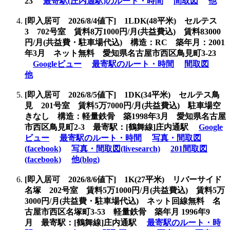
23
最寄駅(庄内通駅)のルート・時間
間取図
他
[即入居可
2026/8/4値下] 1LDK(48平米) セルテス
3 702号室 賃料8万1000円/月(共益費込) 賃料83000
円/月(共益費・駐車場代込) 構造：RC 築年月：2001
年3月 ネット無料 愛知県名古屋市西区鳥見町3-23
Googleビュー
最寄駅のルート・時間
間取図
他
[即入居可
2026/8/5値下] 1DK(34平米) セルテス鳥
見 201号室 賃料5万7000円/月(共益費込) 駐車場空
きなし 構造：軽量鉄骨 築1998年3月 愛知県名古屋
市西区鳥見町2-3 最寄駅：[鶴舞線]庄内通駅
Google
ビュー
最寄駅のルート・時間
写真・間取図
(facebook)
写真・間取図(livesearch)
201間取図
(facebook)
他(blog)
[即入居可
2026/8/6値下] 1K(27平米) リバーサイド
名塚 202号室 賃料5万1000円/月(共益費込) 賃料5万
3000円/月(共益費・駐車場代込) ネット回線無料 名
古屋市西区名塚町3-53 軽量鉄骨 築年月 1996年9
月 最寄駅：[鶴舞線]庄内通駅
最寄駅のルート・時