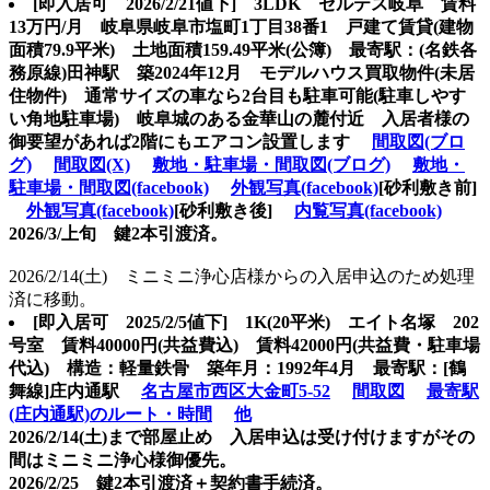
[即入居可 2026/2/21値下] 3LDK セルテス岐阜 賃料
13万円/月 岐阜県岐阜市塩町1丁目38番1 戸建て賃貸(建物
面積79.9平米) 土地面積159.49平米(公簿) 最寄駅：(名鉄各
務原線)田神駅
築2024年12月 モデルハウス買取物件(未居
住物件) 通常サイズの車なら2台目も駐車可能(駐車しやす
い角地駐車場) 岐阜城のある金華山の麓付近 入居者様の
御要望があれば2階にもエアコン設置します
間取図(ブロ
グ)
間取図(X)
敷地・駐車場・間取図(ブログ)
敷地・
駐車場・間取図(facebook)
外観写真(facebook)
[砂利敷き前]
外観写真(facebook)
[砂利敷き後]
内覧写真(facebook)
2026/3/上旬 鍵2本引渡済。
2026/2/14(土) ミニミニ浄心店様からの入居申込のため処理
済に移動。
[即入居可 2025/2/5値下] 1K(20平米) エイト名塚 202
号室 賃料40000円(共益費込) 賃料42000円(共益費・駐車場
代込) 構造：軽量鉄骨 築年月：1992年4月 最寄駅：[鶴
舞線]庄内通駅
名古屋市西区大金町5-52
間取図
最寄駅
(庄内通駅)のルート・時間
他
2026/2/14(土)まで部屋止め 入居申込は受け付けますがその
間はミニミニ浄心様御優先。
2026/2/25 鍵2本引渡済＋契約書手続済。