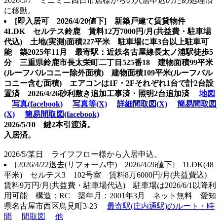
2026/5/7 ミニミニ四日市店様からの入居申込のため処理済
に移動。
[即入居可 2026/4/20値下] 新築戸建て賃貸物件
4LDK セルテス鈴鹿 賃料12万7000円/月(共益費・駐車場
代込) 土地(実測)面積227平米 駐車場に車3台以上駐車可
能 築2025年11月 最寄駅：近鉄名古屋線長太ノ浦駅徒歩5
分 三重県鈴鹿市長太栄町二丁目525番18 建物面積99平米
(ルーフバルコニー除外面積) 建物面積109平米(ルーフバル
コニー含む面積) エアコンは1F・2Fそれぞれ1台で計2台設
置済 2026/4/26砂利敷き追加工事済・照明2台追加済
地図
写真(facebook)
写真等(X)
詳細間取図(X)
簡易間取図
(X)
簡易間取図(facebook)
2026/5/10 鍵2本引渡済。
入居済。
2026/5/某日 ライフフロー様から入居申込。
[2026/4/22退去(リフォーム中) 2026/4/26値下] 1LDK(48
平米) セルテス3 102号室 賃料8万6000円/月(共益費込)
賃料9万円/月(共益費・駐車場代込) 駐車場は2026/6/1以降利
用可能 構造：RC 築年月：2001年3月 ネット無料 愛知
県名古屋市西区鳥見町3-23
最寄駅(庄内通駅)のルート・時
間
間取図
他