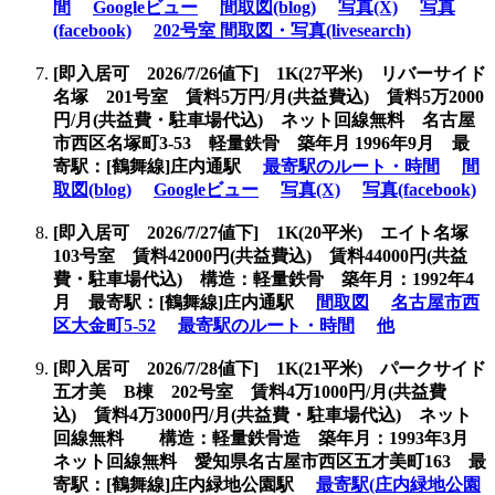
間
Googleビュー
間取図(blog)
写真(X)
写真
(facebook)
202号室 間取図・写真(livesearch)
[即入居可
2026/7/26値下] 1K(27平米) リバーサイド
名塚 201号室 賃料5万円/月(共益費込) 賃料5万2000
円/月(共益費・駐車場代込) ネット回線無料 名古屋
市西区名塚町3-53 軽量鉄骨 築年月 1996年9月 最
寄駅：[鶴舞線]庄内通駅
最寄駅のルート・時間
間
取図(blog)
Googleビュー
写真(X)
写真(facebook)
[即入居可
2026/7/27値下] 1K(20平米) エイト名塚
103号室 賃料42000円(共益費込) 賃料44000円(共益
費・駐車場代込) 構造：軽量鉄骨 築年月：1992年4
月 最寄駅：[鶴舞線]庄内通駅
間取図
名古屋市西
区大金町5-52
最寄駅のルート・時間
他
[即入居可
2026/7/28値下] 1K(21平米) パークサイド
五才美 B棟 202号室 賃料4万1000円/月(共益費
込) 賃料4万3000円/月(共益費・駐車場代込) ネット
回線無料 構造：軽量鉄骨造 築年月：1993年3月
ネット回線無料 愛知県名古屋市西区五才美町163 最
寄駅：[鶴舞線]庄内緑地公園駅
最寄駅(庄内緑地公園