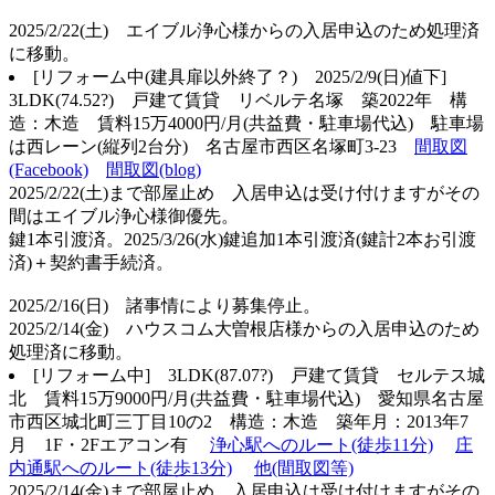
2025/2/22(土) エイブル浄心様からの入居申込のため処理済
に移動。
[リフォーム中(建具扉以外終了？)
2025/2/9(日)値下]
3LDK(74.52?) 戸建て賃貸 リベルテ名塚 築2022年 構
造：木造 賃料15万4000円/月(共益費・駐車場代込) 駐車場
は西レーン(縦列2台分) 名古屋市西区名塚町3-23
間取図
(Facebook)
間取図(blog)
2025/2/22(土)まで部屋止め 入居申込は受け付けますがその
間はエイブル浄心様御優先。
鍵1本引渡済。2025/3/26(水)鍵追加1本引渡済(鍵計2本お引渡
済)＋契約書手続済。
2025/2/16(日) 諸事情により募集停止。
2025/2/14(金) ハウスコム大曽根店様からの入居申込のため
処理済に移動。
[リフォーム中
] 3LDK(87.07?) 戸建て賃貸 セルテス城
北 賃料15万9000円/月(共益費・駐車場代込) 愛知県名古屋
市西区城北町三丁目10の2 構造：木造 築年月：2013年7
月 1F・2Fエアコン有
浄心駅へのルート(徒歩11分)
庄
内通駅へのルート(徒歩13分)
他(間取図等)
2025/2/14(金)まで部屋止め 入居申込は受け付けますがその