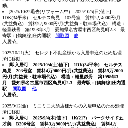
動。
[2025/10/25退去(リフォーム中)
2025/10/5(日)値下]
1DK(34平米) セルテス鳥見 103号室 賃料5万4000円/月
(共益費込) 賃料5万9000円/月(共益費・駐車場代込) 構造：
軽量鉄骨 築1998年3月 愛知県名古屋市西区鳥見町2-3 最
寄駅：[鶴舞線]庄内通駅
間取図
他
入居済。
2025/10/21(火) セレクト不動産様から入居申込のため処理
済に移動。
[即入居可 2025/10/4(土)値下
] 1DK(34平米) セルテス
鳥見 203号室 賃料4万9000円/月(共益費込) 賃料5万2000
円/月(共益費・駐車場代込) 構造：軽量鉄骨 築1998年3
月 愛知県名古屋市西区鳥見町2-3 最寄駅：[鶴舞線]庄内通
駅
間取図
他
入居済。
2025/9/12(金) ミニミニ大須店様からの入居申込のため処理
済に移動。
[即入居可
2025/9/4(木)値下] 1K(21?) パークサイド五
才美 B206号室 賃料3万9000円/月(共益費込) 賃料4万