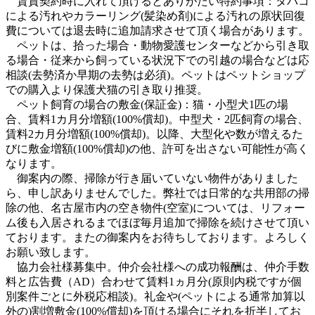
賃貸契約時に入れて頂けるとありがたい特約事項：タバコ
による汚れやカラーリング(髪染め剤)による汚れの原状回復
費については退去時に追加請求させて頂く場合があります。
ペットは、拾った場合・動物愛護センターなどから引き取
る場合・従来から飼っている状況下での引越の場合などは応
相談(去勢済か早期の去勢は必須)。ペットはペットショップ
での購入より保護犬猫の引き取り推奨。
ペット飼育の場合の敷金(保証金)：猫・小型犬1匹の場
合、賃料1カ月分増額(100%償却)。中型犬・2匹飼育の場合、
賃料2カ月分増額(100%償却)。以降、大型化や数が増えるた
びに敷金増額(100%償却)の他、許可を出さない可能性が高く
なります。
御案内の際、掃除が行き届いていない物件がありました
ら、申し訳ありませんでした。弊社では日常的な共用部の掃
除の他、名古屋市内の空き物件(空室)については、リフォー
ム後も入居されるまでほぼ毎月追加で掃除を続けさせて頂い
ております。またの御案内をお待ちしております。よろしく
お願い致します。
協力会社様募集中。仲介会社様への成功報酬は、仲介手数
料と広告費（AD）合わせて賃料1ヵ月分(原則内税ですが個
別案件ごとに外税応相談)。礼金や(ペットによる通常加算以
外の)割増敷金(100%償却)を頂ける場合にそれを折半してお