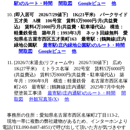
駅)のルート・時間
間取図
Googleビュー
他
[即入居可 2026/7/29値下] 1K(21平米) パークサイド
五才美 A棟 106号室 賃料3万9000円/月(共益費
込) 賃料4万1000円/月(共益費・駐車場代込) 構造：
軽量鉄骨造 築年月：1993年3月 ネット回線無料 愛
知県名古屋市西区五才美町163 最寄駅：[鶴舞線]庄内
緑地公園駅
最寄駅(庄内緑地公園駅)のルート・時間
間取図
Googleビュー
他
[2026/7/末退去(リフォーム中) 2026/7/30値下] 広め
1K(27平米) ミトラス名塚 202号室 賃料5万6000円
(共益費込) 賃料5万8000円(共益費・駐車場代込) 築
年月：1996年9月 構造：軽量鉄骨 名古屋市西区名塚
町2-65 最寄駅：[鶴舞線]庄内通駅 2025年7月中旬外
壁塗装工事済
最寄駅(庄内通駅)のルート・時間
間
取図
外観写真等(X)
他
事務所の住所：愛知県名古屋市西区名塚町2丁目113-2。
現地一帯に複数の弊社建物があるため、インターホンより
電話(TEL090-8487-4851)で呼び出して頂いた方が気づきやす